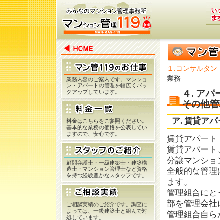
１.コンサルタン
業務
業務内容のご案内です。マンショ
ン・アパートの管理を幅広くバッ
４. ア
クアップしています。
その他管
ア. 賃貸ア
料金はこちらをご参照ください。
基本的な業務の価格を公表してい
ますので、安心です。
賃貸アパート
賃貸アパート
分譲マンショ
顧問弁護士・一級建築士・建築構
造士・マンション管理士など資格
全般的な管理
を持つ経験豊かなスタッフです。
ます。
管理組合にと
部を管理会社
ご相談実績のご紹介です。調査に
よっては、一級建築士と組んで対
管理組合自ら
処しています。