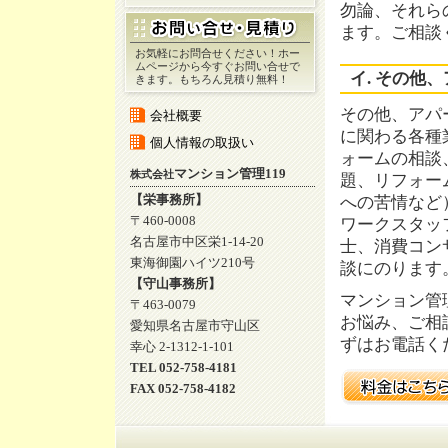
勿論、それら
ます。ご相談
お気軽にお問合せください！ホー
ムページから今すぐお問い合せで
イ. その他
きます。もちろん見積り無料！
その他、アパ
会社概要
に関わる各種
個人情報の取扱い
ォームの相談
マンション管理119
株式会社
題、リフォー
【栄事務所】
への苦情など
〒460-0008
ワークスタッ
名古屋市中区栄1-14-20
士、消費コン
東海御園ハイツ210号
談にのります
【守山事務所】
マンション管
〒463-0079
お悩み、ご相
愛知県名古屋市守山区
ずはお電話く
幸心 2-1312-1-101
TEL 052-758-4181
FAX 052-758-4182